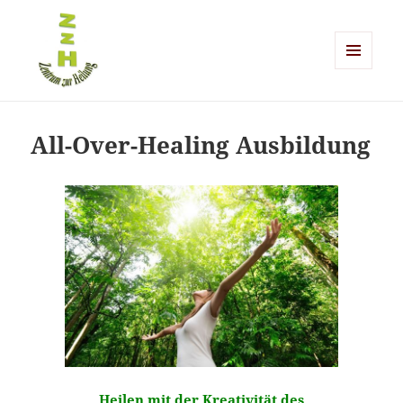
MENÜ
UND
Zentrum zur Heilung
WIDGETS
All-Over-Healing Ausbildung
Heilen mit der Kreativität des